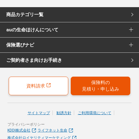
商品カテゴリ一覧
auの生命ほけんについて
死亡保険
保険選びナビ
選ばれる理由
医療保険
ご契約者さま向けお手続き
保険選びナビ トップ
Pontaポイント還元について
女性向け医療保険
保険診断
保険募集代理店について
がん保険
保険料の
資料請求
見積り・申し込み
おすすめ加入例
引受保険会社について
女性向けがん保険
保険の選び方のコツ
就業不能保険
サイトマップ
勧誘方針
ご利用環境について
お客さまの声
プライバシーポリシー
40歳以上の方にはこちらもおすすめ
KDDI株式会社
ライフネット生命
株式会社ロイヤリティマーケティング