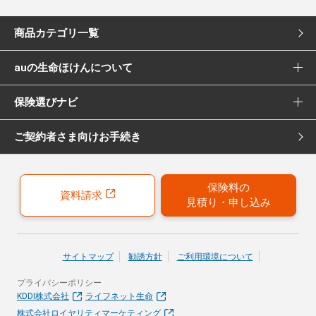
商品カテゴリ一覧
auの生命ほけんについて
死亡保険
保険選びナビ
選ばれる理由
医療保険
ご契約者さま向けお手続き
保険選びナビ トップ
Pontaポイント還元について
女性向け医療保険
保険診断
保険募集代理店について
がん保険
保険料の
資料請求
見積り・申し込み
おすすめ加入例
引受保険会社について
女性向けがん保険
保険の選び方のコツ
就業不能保険
サイトマップ
勧誘方針
ご利用環境について
お客さまの声
プライバシーポリシー
40歳以上の方にはこちらもおすすめ
KDDI株式会社
ライフネット生命
株式会社ロイヤリティマーケティング