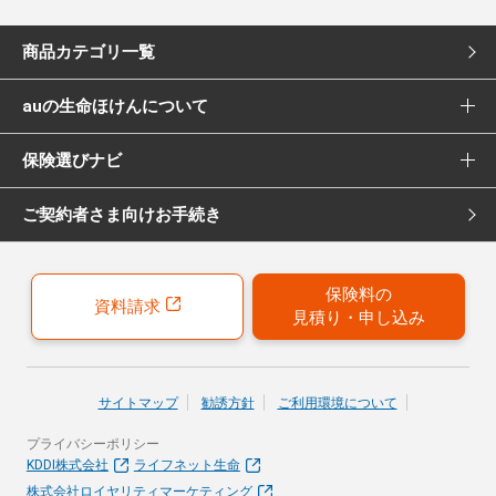
商品カテゴリ一覧
auの生命ほけんについて
死亡保険
保険選びナビ
選ばれる理由
医療保険
ご契約者さま向けお手続き
保険選びナビ トップ
Pontaポイント還元について
女性向け医療保険
保険診断
保険募集代理店について
がん保険
保険料の
資料請求
見積り・申し込み
おすすめ加入例
引受保険会社について
女性向けがん保険
保険の選び方のコツ
就業不能保険
サイトマップ
勧誘方針
ご利用環境について
お客さまの声
プライバシーポリシー
40歳以上の方にはこちらもおすすめ
KDDI株式会社
ライフネット生命
株式会社ロイヤリティマーケティング