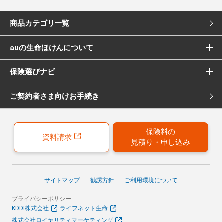
商品カテゴリ一覧
auの生命ほけんについて
死亡保険
保険選びナビ
選ばれる理由
医療保険
ご契約者さま向けお手続き
保険選びナビ トップ
Pontaポイント還元について
女性向け医療保険
保険診断
保険募集代理店について
がん保険
保険料の
資料請求
見積り・申し込み
おすすめ加入例
引受保険会社について
女性向けがん保険
保険の選び方のコツ
就業不能保険
サイトマップ
勧誘方針
ご利用環境について
お客さまの声
プライバシーポリシー
40歳以上の方にはこちらもおすすめ
KDDI株式会社
ライフネット生命
株式会社ロイヤリティマーケティング