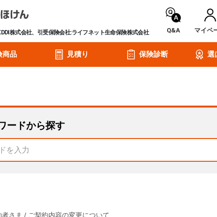
Q&A
マイペ
KDDI株式会社、引受保険会社:ライフネット生命保険株式会社
険商品
見積り
保険診断
選
ワードから探す
約者さま
/
ご契約内容の変更について