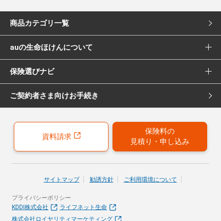
商品カテゴリ一覧
auの生命ほけんについて
死亡保険
保険選びナビ
選ばれる理由
医療保険
ご契約者さま向けお手続き
保険選びナビ トップ
Pontaポイント還元について
女性向け医療保険
保険診断
保険募集代理店について
がん保険
保険料の
資料請求
見積り・申し込み
おすすめ加入例
引受保険会社について
女性向けがん保険
保険の選び方のコツ
就業不能保険
サイトマップ
勧誘方針
ご利用環境について
お客さまの声
プライバシーポリシー
40歳以上の方にはこちらもおすすめ
KDDI株式会社
ライフネット生命
株式会社ロイヤリティマーケティング