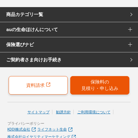
商品カテゴリ一覧
auの生命ほけんについて
死亡保険
保険選びナビ
選ばれる理由
医療保険
ご契約者さま向けお手続き
保険選びナビ トップ
Pontaポイント還元について
女性向け医療保険
保険診断
保険募集代理店について
がん保険
保険料の
資料請求
見積り・申し込み
おすすめ加入例
引受保険会社について
女性向けがん保険
保険の選び方のコツ
就業不能保険
サイトマップ
勧誘方針
ご利用環境について
お客さまの声
プライバシーポリシー
40歳以上の方にはこちらもおすすめ
KDDI株式会社
ライフネット生命
株式会社ロイヤリティマーケティング