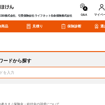
Q&A
マイペ
KDDI株式会社、引受保険会社:ライフネット生命保険株式会社
険商品
見積り
保険診断
選
ワードから探す
約者さま
/
保険金・給付金の請求について