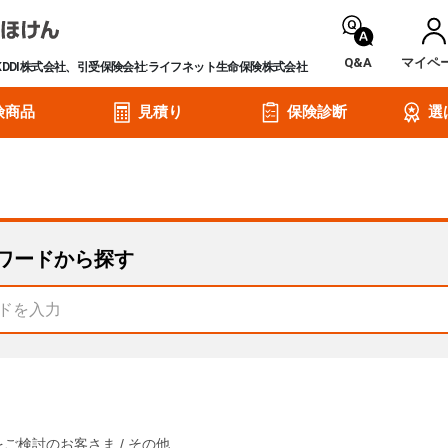
Q&A
マイペ
KDDI株式会社、引受保険会社:ライフネット生命保険株式会社
険商品
見積り
保険診断
選
ワードから探す
をご検討のお客さま
/
その他