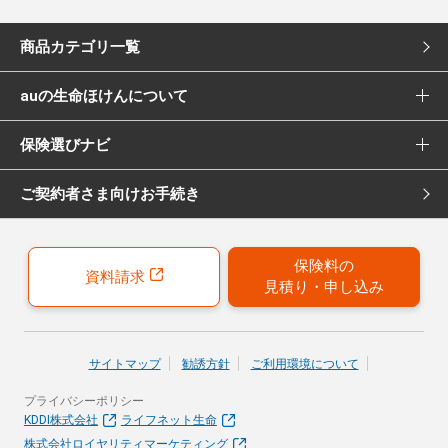
商品カテゴリ一覧
auの生命ほけんについて
死亡保険
保険選びナビ
選ばれる理由
医療保険
ご契約者さま向けお手続き
保険選びナビ トップ
Pontaポイント還元について
女性向け医療保険
保険診断
保険募集代理店について
がん保険
保険料の
資料請求
見積り・申し込み
おすすめ加入例
引受保険会社について
女性向けがん保険
保険の選び方のコツ
就業不能保険
サイトマップ
勧誘方針
ご利用環境について
お客さまの声
プライバシーポリシー
40歳以上の方にはこちらもおすすめ
KDDI株式会社
ライフネット生命
株式会社ロイヤリティマーケティング