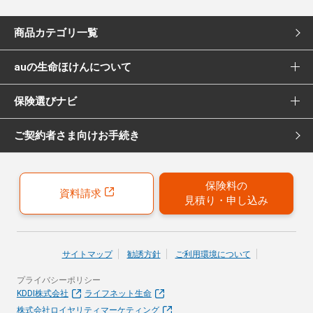
商品カテゴリ一覧
auの生命ほけんについて
死亡保険
保険選びナビ
選ばれる理由
医療保険
ご契約者さま向けお手続き
保険選びナビ トップ
Pontaポイント還元について
女性向け医療保険
保険診断
保険募集代理店について
がん保険
保険料の
資料請求
見積り・申し込み
おすすめ加入例
引受保険会社について
女性向けがん保険
保険の選び方のコツ
就業不能保険
サイトマップ
勧誘方針
ご利用環境について
お客さまの声
プライバシーポリシー
40歳以上の方にはこちらもおすすめ
KDDI株式会社
ライフネット生命
株式会社ロイヤリティマーケティング