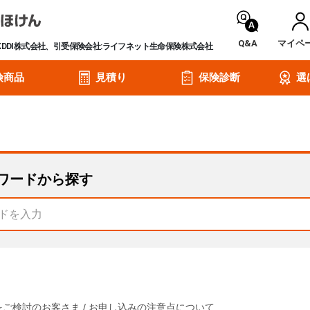
Q&A
マイペ
KDDI株式会社、引受保険会社:ライフネット生命保険株式会社
険商品
見積り
保険診断
選
ワードから探す
をご検討のお客さま
/
お申し込みの注意点について