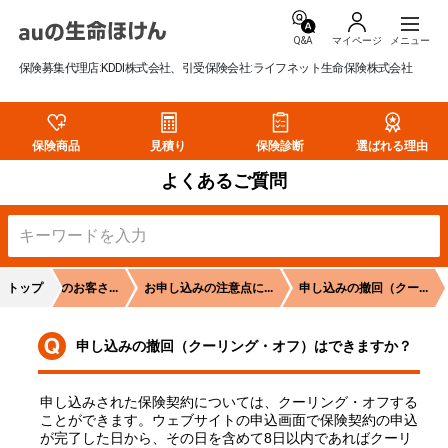
Q&A
マイページ
保険募集代理店:KDDI株式会社、引受保険会社:ライフネット生命保険株式会社
保険商品
見積り
保険診断
選ばれる理由
よくあるご質問
険をご検討のお客さ...
トップ
お申し込みの注意点に...
申し込みの撤回（クー...
申し込みの撤回（クーリング・オフ）はできますか？
申し込みされた保険契約については、クーリング・オフする
ことができます。ウェブサイトの申込画面で保険契約の申込
が完了した日から、その日を含めて8日以内であればクーリ