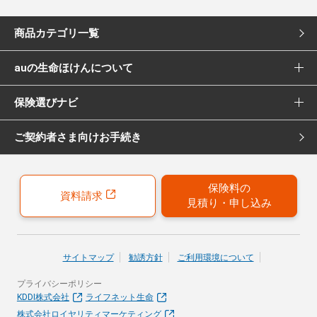
商品カテゴリ一覧
auの生命ほけんについて
死亡保険
保険選びナビ
選ばれる理由
医療保険
ご契約者さま向けお手続き
保険選びナビ トップ
Pontaポイント還元について
女性向け医療保険
保険診断
保険募集代理店について
がん保険
保険料の
資料請求
見積り・申し込み
おすすめ加入例
引受保険会社について
女性向けがん保険
保険の選び方のコツ
就業不能保険
サイトマップ
勧誘方針
ご利用環境について
た
お客さまの声
プライバシーポリシー
40歳以上の方にはこちらもおすすめ
KDDI株式会社
ライフネット生命
株式会社ロイヤリティマーケティング