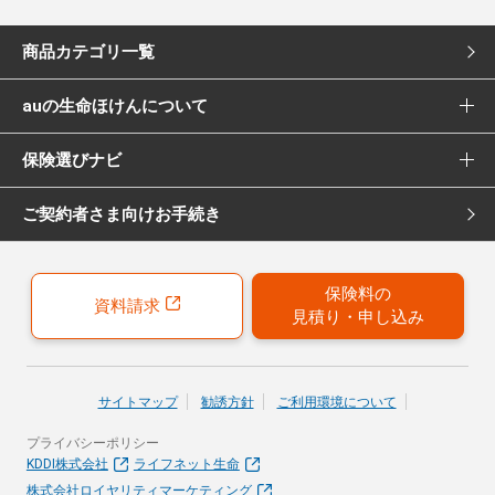
商品カテゴリ一覧
auの生命ほけんについて
死亡保険
保険選びナビ
選ばれる理由
医療保険
ご契約者さま向けお手続き
保険選びナビ トップ
Pontaポイント還元について
女性向け医療保険
保険診断
保険募集代理店について
がん保険
保険料の
資料請求
見積り・申し込み
おすすめ加入例
引受保険会社について
女性向けがん保険
保険の選び方のコツ
就業不能保険
サイトマップ
勧誘方針
ご利用環境について
お客さまの声
プライバシーポリシー
40歳以上の方にはこちらもおすすめ
KDDI株式会社
ライフネット生命
株式会社ロイヤリティマーケティング