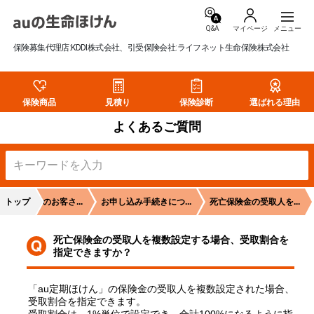
Q&A
マイページ
保険募集代理店:KDDI株式会社、引受保険会社:ライフネット生命保険株式会社
保険商品
見積り
保険診断
選ばれる理由
よくあるご質問
険をご検討のお客さ...
トップ
お申し込み手続きにつ...
死亡保険金の受取人を...
し
死亡保険金の受取人を複数設定する場合、受取割合を
指定できますか？
「au定期ほけん」の保険金の受取人を複数設定された場合、
受取割合を指定できます。