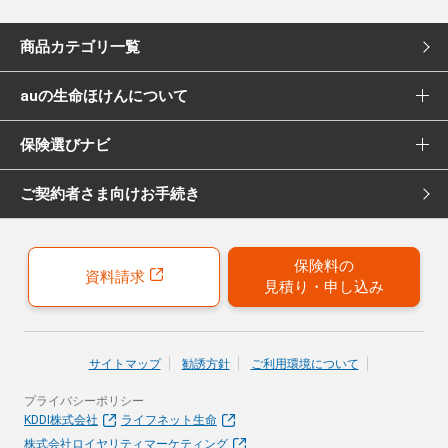
商品カテゴリ一覧
auの生命ほけんについて
死亡保険
保険選びナビ
選ばれる理由
医療保険
ご契約者さま向けお手続き
保険選びナビ トップ
Pontaポイント還元について
女性向け医療保険
保険診断
保険募集代理店について
がん保険
保険料の
資料請求
見積り・申し込み
おすすめ加入例
引受保険会社について
女性向けがん保険
保険の選び方のコツ
就業不能保険
サイトマップ
勧誘方針
ご利用環境について
お客さまの声
プライバシーポリシー
40歳以上の方にはこちらもおすすめ
KDDI株式会社
ライフネット生命
株式会社ロイヤリティマーケティング