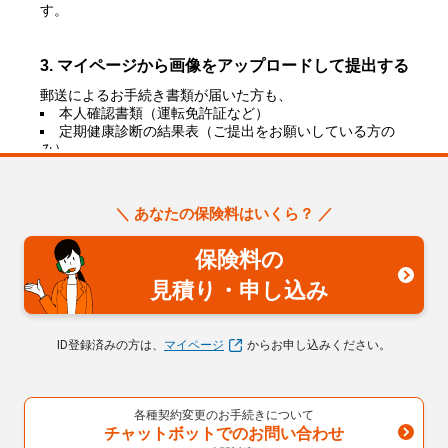
す。
3. マイページから画像をアップロードして提出する
郵送によるお手続き書類が届いた方も、
本人確認書類（運転免許証など）
定期健康診断の結果表（ご提出をお願いしている方の
み）
をマイページから画像アップロードで提出できます。
詳しい手順は以下のページでご案内しております。
必要書類を「マイページへの画像のアップロード」で提出す
＼ あなたの保険料はいくら？ ／
る場合の手順
保険料の
ただし、郵送での口座振替手続きを選択されたお客さまは、
口座振替依頼書を返信用封筒で郵送する必要があります。上
見積り・申し込み
記の１および２の方法をご利用ください。
引受保険会社ライフネット生命 コンタクトセンター
ID登録済みの方は、
マイページ
からお申し込みください。
フリーコール：
0120-207-744
 （無料・携帯OK）
受付時間：平日9時～20時、土曜日9時～18時（年末年始、
日曜、祝日は除く）
各種契約変更のお手続きについて
チャットボットでのお問い合わせ
解決した