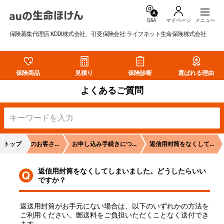
Q&A
マイページ
保険募集代理店:KDDI株式会社、引受保険会社:ライフネット生命保険株式会社
保険商品
見積り
保険診断
選ばれる理由
よくあるご質問
険をご検討のお客さ...
トップ
お申し込み手続きにつ...
返信用封筒をなくして...
返信用封筒をなくしてしまいました。どうしたらいい
ですか？
返送用封筒がお手元にない場合は、以下のいずれかの方法を
ご利用ください。郵送料をご負担いただくことなく送付でき