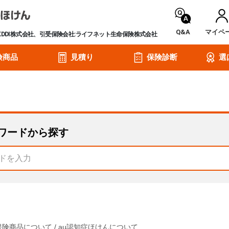
Q&A
マイペ
KDDI株式会社、引受保険会社:ライフネット生命保険株式会社
険商品
見積り
保険診断
選
ワードから探す
保険商品について
/
au認知症ほけんについて