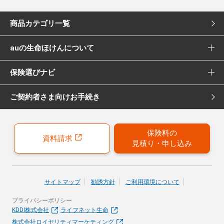
商品カテゴリ一覧
auの生命ほけんについて
死亡保険
保険選びナビ
選ばれる理由
医療保険
ご契約者さま向けお手続き
保険選びナビ トップ
Pontaポイント還元について
女性向け医療保険
保険診断
保険募集代理店について
がん保険
保険料の
資料請求
見積り・申し込み
おすすめ加入例
引受保険会社について
女性向けがん保険
保険の選び方のコツ
就業不能保険
サイトマップ
勧誘方針
ご利用環境について
お客さまの声
プライバシーポリシー
40歳以上の方にはこちらもおすすめ
KDDI株式会社
ライフネット生命
株式会社ロイヤリティマーケティング