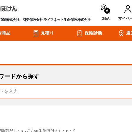
Q&A
マイペ
KDDI株式会社、引受保険会社:ライフネット生命保険株式会社
険商品
見積り
保険診断
選
ワードから探す
保険商品について
/
au生活ほけんについて