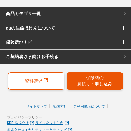
商品カテゴリ一覧
auの生命ほけんについて
死亡保険
保険選びナビ
選ばれる理由
医療保険
ご契約者さま向けお手続き
保険選びナビ トップ
Pontaポイント還元について
女性向け医療保険
保険診断
保険募集代理店について
がん保険
保険料の
資料請求
見積り・申し込み
おすすめ加入例
引受保険会社について
女性向けがん保険
保険の選び方のコツ
就業不能保険
サイトマップ
勧誘方針
ご利用環境について
お客さまの声
プライバシーポリシー
40歳以上の方にはこちらもおすすめ
KDDI株式会社
ライフネット生命
株式会社ロイヤリティマーケティング