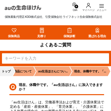
Q&A
マイページ
保険募集代理店:KDDI株式会社、引受保険会社:ライフネット生命保険株式会社
保険商品
見積り
保険診断
選ばれる理由
よくあるご質問
トップ
生命保険商品について
au生活ほけんについ...
現在、休職中です。「...
現在、休職中です。「au生活ほけん」に加入できます
か？
「au生活ほけん」は、労働基準法および育児・介護休業法で
定める「産前・産後休業」、「育児休業」、「介護休業」に