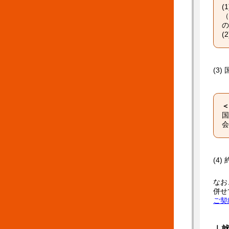
(
（
の
(
(3
＜
国
会
(4
なお
併せ
ご契
｜