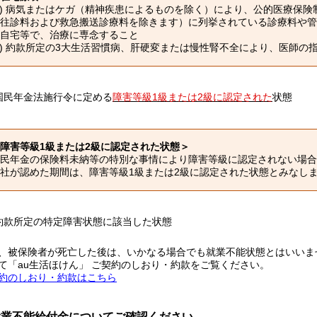
1) 病気またはケガ（精神疾患によるものを除く）により、公的医療保
往診料および救急搬送診療料を除きます）に列挙されている診療料や管
自宅等で、治療に専念すること

2) 約款所定の3大生活習慣病、肝硬変または慢性腎不全により、医師
) 国民年金法施行令に定める
障害等級1級または2級に認定された
状態
障害等級1級または2級に認定された状態＞
民年金の保険料未納等の特別な事情により障害等級に認定されない場合
社が認めた期間は、障害等級1級または2級に認定された状態とみなし
) 約款所定の特定障害状態に該当した状態
、被保険者が死亡した後は、いかなる場合でも就業不能状態とはいいま
て「au生活ほけん」 ご契約のしおり・約款をご覧ください。
約のしおり・約款はこちら
就業不能給付金についてご確認ください