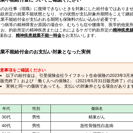
元のお仕事（現職）に復帰できないときを対象にした給付金ではありま
約款所定の就業不能状態となり、その状態が支払対象外期間をこえて継
就業不能給付金が支払われる期間も保険料の払い込みが必要です。
うつ病等の精神障害が原因の場合や、むちうち症や腰痛等、医学的他覚
なお、約款所定の精神疾患またはこれによるケガで約款所定の
精神疾患
場合は、
精神疾患就業不能一時金
をお支払いします。
就業不能給付金のお支払い対象となった実例
意事項をご確認ください
以下の給付金は、引受保険会社ライフネット生命保険の2023年3月末
販売終了）および「働く人への保険2」（2021年5月31日販売終了）
実例と同一の傷病であっても、支払いの対象外となる場合がありま
年代
性別
傷病名
30代
男性
精巣がん
40代
男性
急性骨髄性白血病