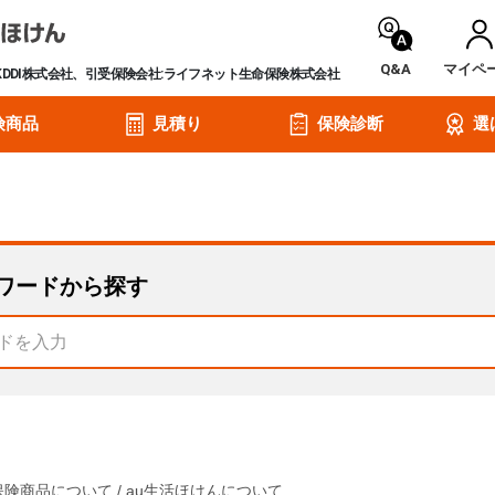
Q&A
マイペ
KDDI株式会社、引受保険会社:ライフネット生命保険株式会社
険商品
見積り
保険診断
選
ワードから探す
保険商品について
/
au生活ほけんについて