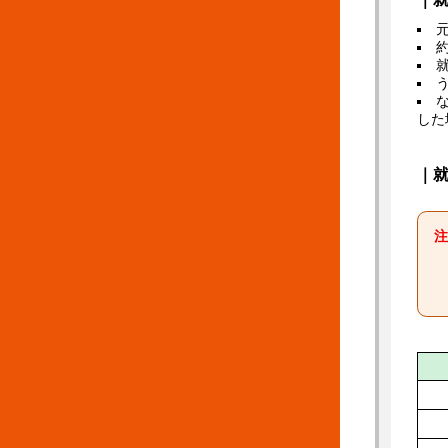
した
｜
注