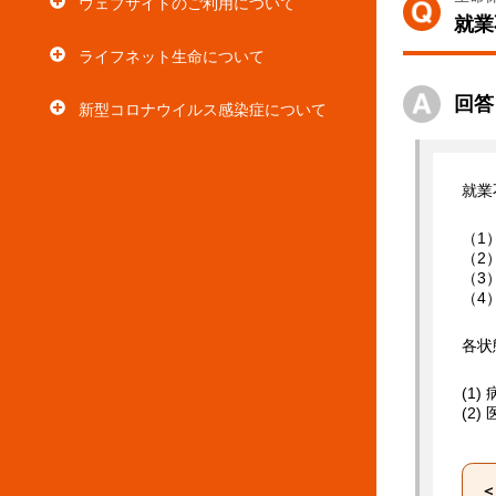
ウェブサイトのご利用について
就業
ライフネット生命について
回答
新型コロナウイルス感染症について
就業
（1
（2
（3
（4
各状
(1
(2
＜