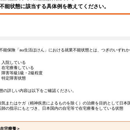
不能状態に該当する具体例を教えてください。
不能保険「au生活ほけん」における就業不能状態とは、つぎのいずれ
）入院している
）在宅療養している
）障害等級1級・2級程度
）特定障害状態
態の詳しい内容は以下をご確認ください。
) 病気またはケガ（精神疾患によるものを除く）の治療を目的として日
) 医師の指示にもとづき、日本国内の自宅等で在宅療養をしている状態
在宅療養＞