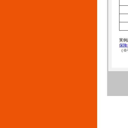
実例
保険
（※