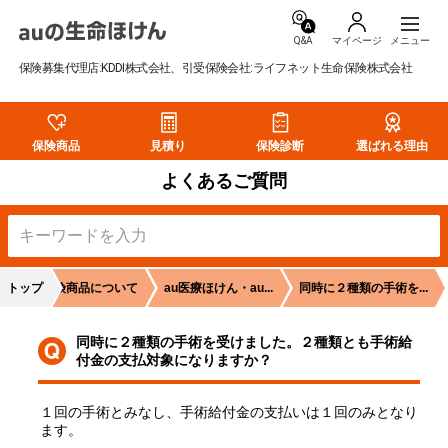
Q&A
マイページ
保険募集代理店:KDDI株式会社、引受保険会社:ライフネット生命保険株式会社
保険商品
見積り
保険診断
選ばれる理由
よくあるご質問
トップ
生命保険商品について
au医療ほけん・au...
同時に２種類の手術を...
同時に２種類の手術を受けました。２種類とも手術給
付金の支払対象になりますか？
１回の手術とみなし、手術給付金の支払いは１回のみとなり
ます。