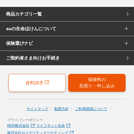
商品カテゴリ一覧
auの生命ほけんについて
死亡保険
保険選びナビ
選ばれる理由
医療保険
ご契約者さま向けお手続き
保険選びナビ トップ
Pontaポイント還元について
女性向け医療保険
保険診断
保険募集代理店について
がん保険
保険料の
資料請求
見積り・申し込み
おすすめ加入例
引受保険会社について
女性向けがん保険
保険の選び方のコツ
就業不能保険
サイトマップ
勧誘方針
ご利用環境について
お客さまの声
プライバシーポリシー
40歳以上の方にはこちらもおすすめ
KDDI株式会社
ライフネット生命
株式会社ロイヤリティマーケティング